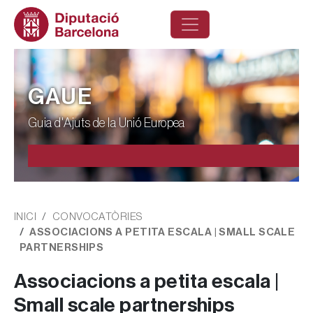
Vés al contingut
GAUE
Guia d'Ajuts de la Unió Europea
Fil d'ariadna
INICI
CONVOCATÒRIES
ASSOCIACIONS A PETITA ESCALA | SMALL SCALE
PARTNERSHIPS
Associacions a petita escala |
Small scale partnerships