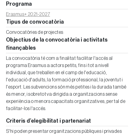
Programa
Erasmus+ 2021-2027
Tipus de convocatòria
Convocatòries de projectes
Objectius de la convocatòria i activitats
finançables
La convocatòria té com a finalitat facilitar l'accés al
programa Erasmus a actors petits, fins i tot a nivell
individual, que treballen en el camp de l'educació,
l'educació d'adults, la formació professional, la joventut i
l'esport. Les subvencions són més petites i la durada també
és menor, i sobretot va dirigida a organitzacions sense
experiència o menors capacitats organitzatives, per tal de
facilitar-los l'accés.
Criteris d’elegibilitat i partenariat
S'hi poden presentar organitzacions públiques i privades