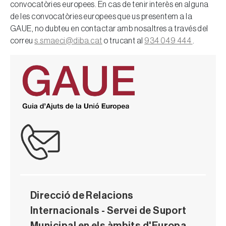
convocatòries europees. En cas de tenir interès en alguna
de les convocatòries europees que us presentem a la
GAUE, no dubteu en contactar amb nosaltres a través del
correu
s.smaeci@diba.cat
o trucant al
934 049 444
.
Direcció de Relacions
Internacionals - Servei de Suport
Municipal en els àmbits d'Europa,