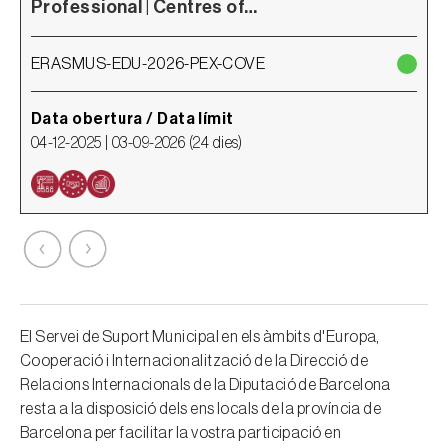
Professional | Centres of…
ERASMUS-EDU-2026-PEX-COVE
Data obertura / Data límit
D
04-12-2025 |
03-09-2026
(
24 dies
)
3
El Servei de Suport Municipal en els àmbits d'Europa,
Cooperació i Internacionalització de la Direcció de
Relacions Internacionals de la Diputació de Barcelona
resta a la disposició dels ens locals de la província de
Barcelona per facilitar la vostra participació en