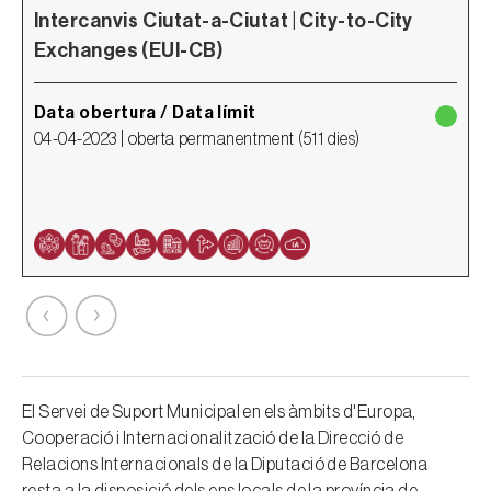
Intercanvis Ciutat-a-Ciutat | City-to-City
1
Exchanges (EUI-CB)
c
Data obertura / Data límit
D
04-04-2023 | oberta permanentment (
511 dies
)
1
El Servei de Suport Municipal en els àmbits d'Europa,
Cooperació i Internacionalització de la Direcció de
Relacions Internacionals de la Diputació de Barcelona