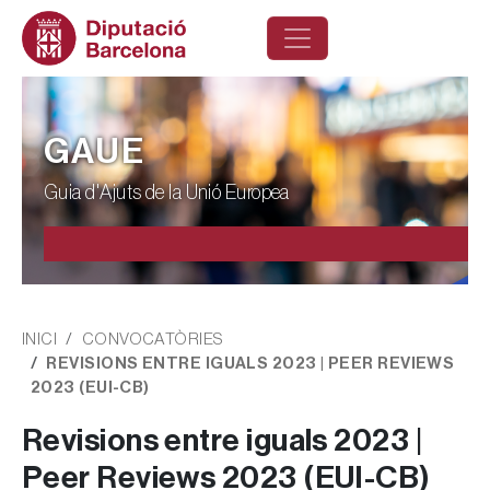
Vés al contingut
GAUE
Guia d'Ajuts de la Unió Europea
Fil d'ariadna
INICI
CONVOCATÒRIES
REVISIONS ENTRE IGUALS 2023 | PEER REVIEWS
2023 (EUI-CB)
Revisions entre iguals 2023 |
Peer Reviews 2023 (EUI-CB)