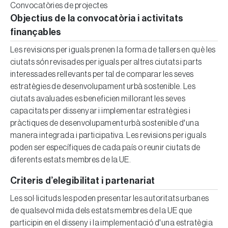
Convocatòries de projectes
Objectius de la convocatòria i activitats
finançables
Les revisions per iguals prenen la forma de tallers en què les
ciutats són revisades per iguals per altres ciutats i parts
interessades rellevants per tal de comparar les seves
estratègies de desenvolupament urbà sostenible. Les
ciutats avaluades es beneficien millorant les seves
capacitats per dissenyar i implementar estratègies i
pràctiques de desenvolupament urbà sostenible d'una
manera integrada i participativa. Les revisions per iguals
poden ser específiques de cada país o reunir ciutats de
diferents estats membres de la UE.
Criteris d’elegibilitat i partenariat
Les sol·licituds les poden presentar les autoritats urbanes
de qualsevol mida dels estats membres de la UE que
participin en el disseny i la implementació d'una estratègia