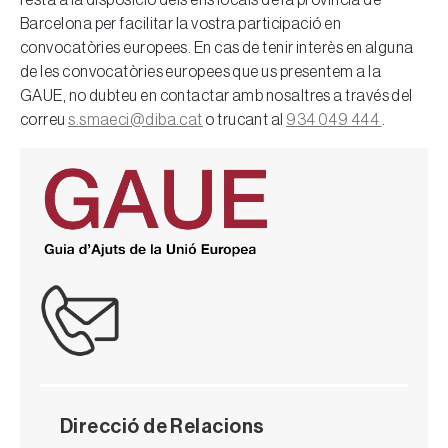
resta a la disposició dels ens locals de la província de
Barcelona per facilitar la vostra participació en
convocatòries europees. En cas de tenir interès en alguna
de les convocatòries europees que us presentem a la
GAUE, no dubteu en contactar amb nosaltres a través del
correu
s.smaeci@diba.cat
o trucant al
934 049 444
.
Direcció de Relacions