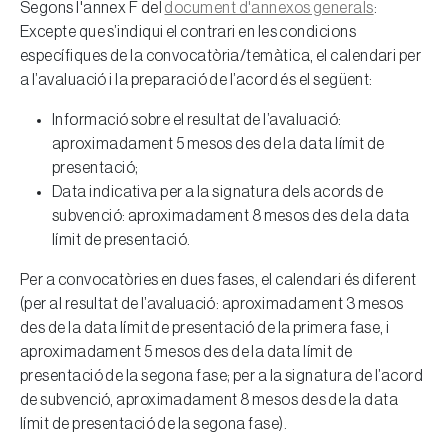
Segons l'annex F del
document d'annexos generals
:
Excepte que s’indiqui el contrari en les condicions
específiques de la convocatòria/temàtica, el calendari per
a l’avaluació i la preparació de l’acord és el següent:
Informació sobre el resultat de l’avaluació:
aproximadament 5 mesos des de la data límit de
presentació;
Data indicativa per a la signatura dels acords de
subvenció: aproximadament 8 mesos des de la data
límit de presentació.
Per a convocatòries en dues fases, el calendari és diferent
(per al resultat de l’avaluació: aproximadament 3 mesos
des de la data límit de presentació de la primera fase, i
aproximadament 5 mesos des de la data límit de
presentació de la segona fase; per a la signatura de l’acord
de subvenció, aproximadament 8 mesos des de la data
límit de presentació de la segona fase).