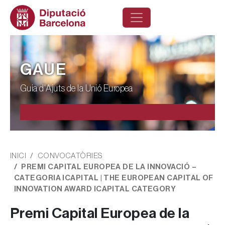
Vés al contingut
GAUE
Guia d'Ajuts de la Unió Europea
Fil d'ariadna
INICI
CONVOCATÒRIES
PREMI CAPITAL EUROPEA DE LA INNOVACIÓ –
CATEGORIA ICAPITAL | THE EUROPEAN CAPITAL OF
INNOVATION AWARD ICAPITAL CATEGORY
Premi Capital Europea de la