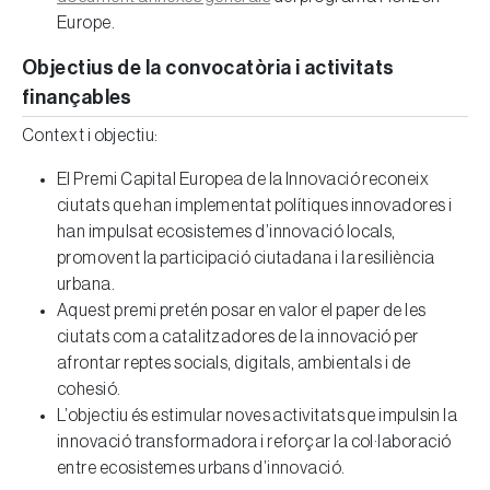
Europe.
Objectius de la convocatòria i activitats
finançables
Context i objectiu:
El Premi Capital Europea de la Innovació reconeix
ciutats que han implementat polítiques innovadores i
han impulsat ecosistemes d’innovació locals,
promovent la participació ciutadana i la resiliència
urbana.
Aquest premi pretén posar en valor el paper de les
ciutats com a catalitzadores de la innovació per
afrontar reptes socials, digitals, ambientals i de
cohesió.
L’objectiu és estimular noves activitats que impulsin la
innovació transformadora i reforçar la col·laboració
entre ecosistemes urbans d’innovació.