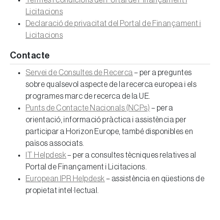
Termes i condicions del Portal de Finançament i
Licitacions
Declaració de privacitat del Portal de Finançament i
Licitacions
Contacte
Servei de Consultes de Recerca
– per a preguntes
sobre qualsevol aspecte de la recerca europea i els
programes marc de recerca de la UE.
Punts de Contacte Nacionals (NCPs)
– per a
orientació, informació pràctica i assistència per
participar a Horizon Europe, també disponibles en
països associats.
IT Helpdesk
– per a consultes tècniques relatives al
Portal de Finançament i Licitacions.
European IPR Helpdesk
– assistència en qüestions de
propietat intel·lectual.