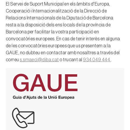
El Servei de Suport Municipal en els àmbits d'Europa,
Cooperació i Internacionalització de la Direcció de
Relacions Internacionals de la Diputació de Barcelona
resta a la disposició dels ens locals de la província de
Barcelona per facilitar la vostra participació en
convocatòries europees. En cas de tenir interès en alguna
de les convocatòries europees que us presentem a la
GAUE, no dubteu en contactar amb nosaltres a través del
correu
s.smaeci@diba.cat
o trucant al
934 049 444
.