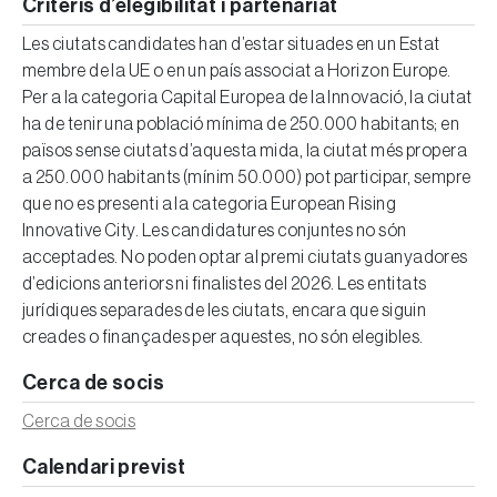
Criteris d’elegibilitat i partenariat
Les ciutats candidates han d’estar situades en un Estat
membre de la UE o en un país associat a Horizon Europe.
Per a la categoria Capital Europea de la Innovació, la ciutat
ha de tenir una població mínima de 250.000 habitants; en
països sense ciutats d’aquesta mida, la ciutat més propera
a 250.000 habitants (mínim 50.000) pot participar, sempre
que no es presenti a la categoria European Rising
Innovative City. Les candidatures conjuntes no són
acceptades. No poden optar al premi ciutats guanyadores
d’edicions anteriors ni finalistes del 2026. Les entitats
jurídiques separades de les ciutats, encara que siguin
creades o finançades per aquestes, no són elegibles.
Cerca de socis
Cerca de socis
Calendari previst