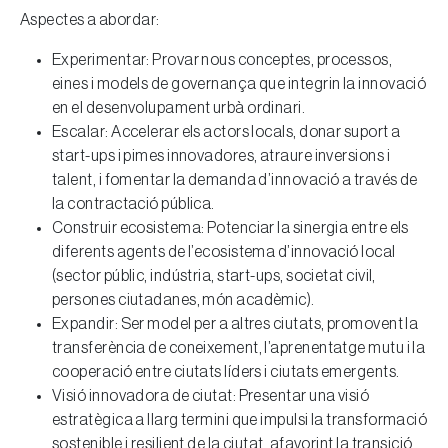
Aspectes a abordar:
Experimentar: Provar nous conceptes, processos,
eines i models de governança que integrin la innovació
en el desenvolupament urbà ordinari.
Escalar: Accelerar els actors locals, donar suport a
start-ups i pimes innovadores, atraure inversions i
talent, i fomentar la demanda d’innovació a través de
la contractació pública.
Construir ecosistema: Potenciar la sinergia entre els
diferents agents de l’ecosistema d’innovació local
(sector públic, indústria, start-ups, societat civil,
persones ciutadanes, món acadèmic).
Expandir: Ser model per a altres ciutats, promovent la
transferència de coneixement, l’aprenentatge mutu i la
cooperació entre ciutats líders i ciutats emergents.
Visió innovadora de ciutat: Presentar una visió
estratègica a llarg termini que impulsi la transformació
sostenible i resilient de la ciutat, afavorint la transició