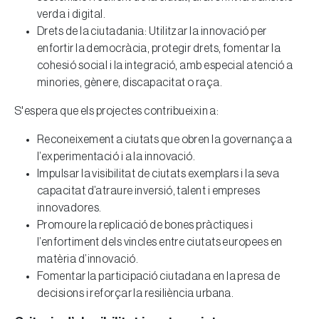
verda i digital.
Drets de la ciutadania: Utilitzar la innovació per
enfortir la democràcia, protegir drets, fomentar la
cohesió social i la integració, amb especial atenció a
minories, gènere, discapacitat o raça.
S'espera que els projectes contribueixin a:
Reconeixement a ciutats que obren la governança a
l’experimentació i a la innovació.
Impulsar la visibilitat de ciutats exemplars i la seva
capacitat d’atraure inversió, talent i empreses
innovadores.
Promoure la replicació de bones pràctiques i
l’enfortiment dels vincles entre ciutats europees en
matèria d’innovació.
Fomentar la participació ciutadana en la presa de
decisions i reforçar la resiliència urbana.