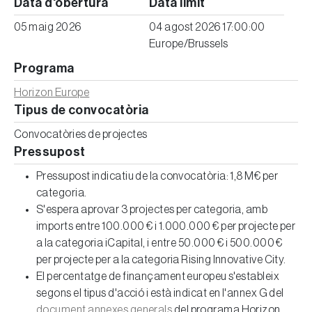
Data d'obertura
Data límit
05 maig 2026
04 agost 2026 17:00:00
Europe/Brussels
Programa
Horizon Europe
Tipus de convocatòria
Convocatòries de projectes
Pressupost
Pressupost indicatiu de la convocatòria: 1,8 M€ per
categoria.
S'espera aprovar 3 projectes per categoria, amb
imports entre 100.000 € i 1.000.000 € per projecte per
a la categoria iCapital, i entre 50.000 € i 500.000 €
per projecte per a la categoria Rising Innovative City.
El percentatge de finançament europeu s'estableix
segons el tipus d'acció i està indicat en l'annex G del
document annexes generals
del programa Horizon