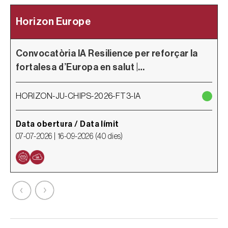
Horizon Europe
Convocatòria IA Resilience per reforçar la
fortalesa d’Europa en salut |…
i
HORIZON-JU-CHIPS-2026-FT3-IA
H
Data obertura / Data límit
D
07-07-2026 |
16-09-2026
(
40 dies
)
1