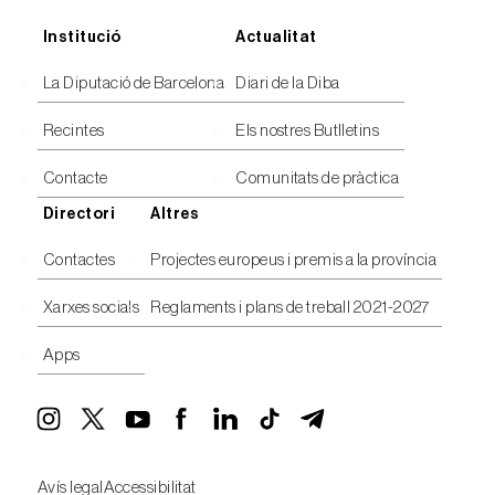
Peu
Institució
Actualitat
La Diputació de Barcelona
Diari de la Diba
Recintes
Els nostres Butlletins
Contacte
Comunitats de pràctica
Directori
Altres
Contactes
Projectes europeus i premis a la província
Xarxes socials
Reglaments i plans de treball 2021-2027
Apps
Avís legal
Accessibilitat