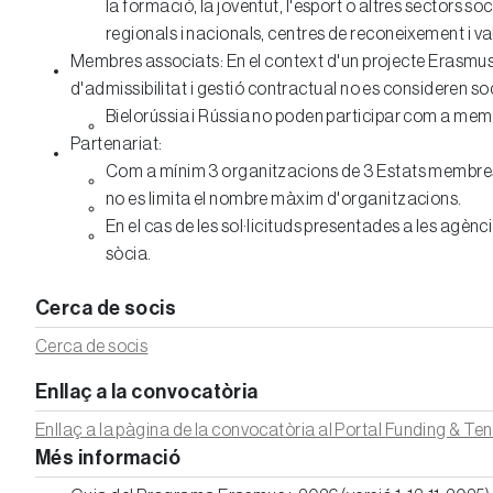
la formació, la joventut, l'esport o altres sectors s
regionals i nacionals, centres de reconeixement i v
Membres associats: En el context d'un projecte Erasmus+
d'admissibilitat i gestió contractual no es consideren s
Bielorússia i Rússia no poden participar com a mem
Partenariat:
Com a mínim 3 organitzacions de 3 Estats membres 
no es limita el nombre màxim d'organitzacions.
En el cas de les sol·licituds presentades a les agènc
sòcia.
Cerca de socis
Cerca de socis
Enllaç a la convocatòria
Enllaç a la pàgina de la convocatòria al Portal Funding & Te
Més informació