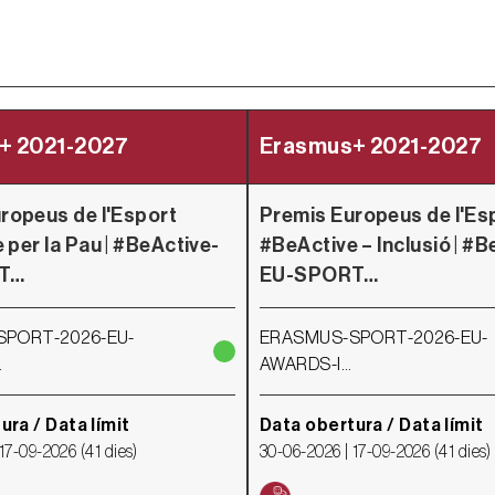
+ 2021-2027
Erasmus+ 2021-2027
ropeus de l'Esport
Premis Europeus de l'Es
 per la Pau | #BeActive-
#BeActive – Inclusió | #B
T…
EU-SPORT…
PORT-2026-EU-
ERASMUS-SPORT-2026-EU-
…
AWARDS-I…
ura / Data límit
Data obertura / Data límit
17-09-2026
(
41 dies
)
30-06-2026 |
17-09-2026
(
41 dies
)