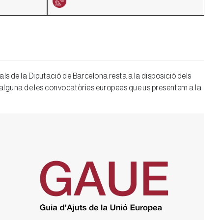
ls de la Diputació de Barcelona resta a la disposició dels
en alguna de les convocatòries europees que us presentem a la