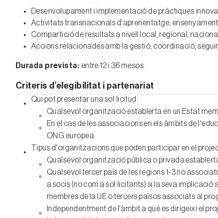
Desenvolupament i implementació de pràctiques innovado
Activitats transnacionals d'aprenentatge, ensenyament i 
Compartició de resultats a nivell local, regional, naciona
Accions relacionades amb la gestió, coordinació, seguim
Durada prevista:
entre 12 i 36 mesos.
Criteris d’elegibilitat i partenariat
Qui pot presentar una sol·licitud:
Qualsevol organització establerta en un Estat memb
En el cas de les associacions en els àmbits de l'ed
ONG europea.
Tipus d'organitzacions que poden participar en el projec
Qualsevol organització pública o privada establert
Qualsevol tercer país de les regions 1-3 no associa
a socis (no com a sol·licitants) si la seva implicaci
membres de la UE o tercers països associats al pro
Independentment de l'àmbit a què es dirigeixi el pr