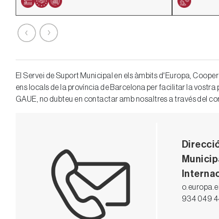
El Servei de Suport Municipal en els àmbits d'Europa, Coopera
ens locals de la província de Barcelona per facilitar la vost
GAUE, no dubteu en contactar amb nosaltres a través del co
Direcció
Municip
Interna
o.europa.e
934 049 