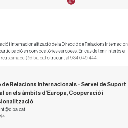
ció i Internacionalització de la Direcció de Relacions Internaciona
ra participació en convocatòries europees. En cas de tenir interès 
rreu
s.smaeci@diba.cat
o trucant al
934 049 444
.
 de Relacions Internacionals - Servei de Suport
al en els àmbits d'Europa, Cooperació i
cionalització
int@diba.cat
444