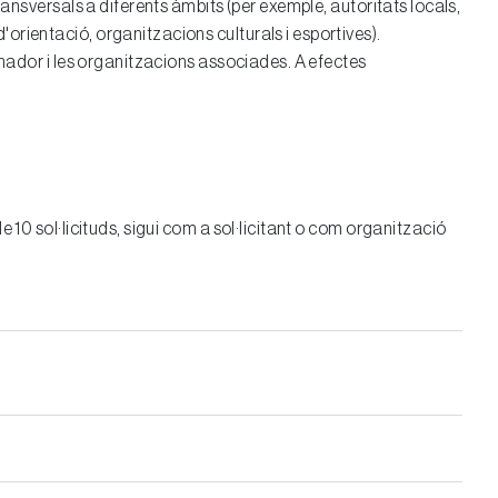
ransversals a diferents àmbits (per exemple, autoritats locals,
orientació, organitzacions culturals i esportives).
nador i les organitzacions associades. A efectes
 10 sol·licituds, sigui com a sol·licitant o com organització