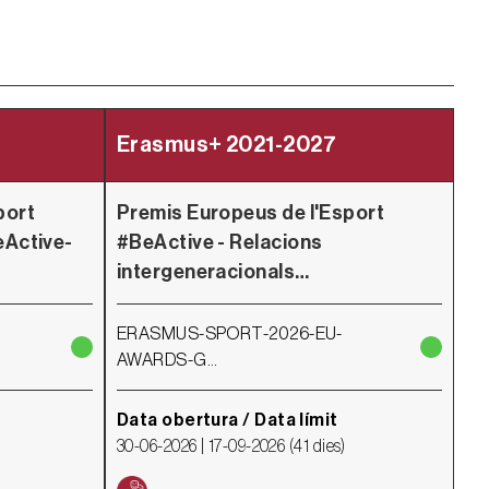
Erasmus+ 2021-2027
E
port
Premis Europeus de l'Esport
Pr
eActive-
#BeActive - Relacions
#B
intergeneracionals…
#B
ERASMUS-SPORT-2026-EU-
ER
AWARDS-G…
AW
Data obertura / Data límit
Da
30-06-2026 |
17-09-2026
(
41 dies
)
30-