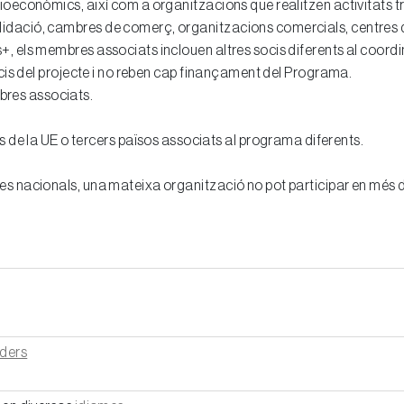
ocioeconòmics, així com a organitzacions que realitzen activitats t
alidació, cambres de comerç, organitzacions comercials, centres d'
, els membres associats inclouen altres socis diferents al coordi
ocis del projecte i no reben cap finançament del Programa.
bres associats.
de la UE o tercers països associats al programa diferents.
ies nacionals, una mateixa organització no pot participar en més de
nders