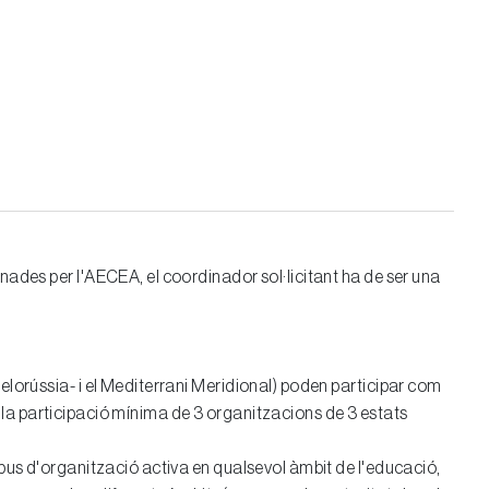
nades per l'AECEA, el coordinador sol·licitant ha de ser una
elorússia- i el Mediterrani Meridional) poden participar com
xi la participació mínima de 3 organitzacions de 3 estats
ipus d'organització activa en qualsevol àmbit de l'educació,