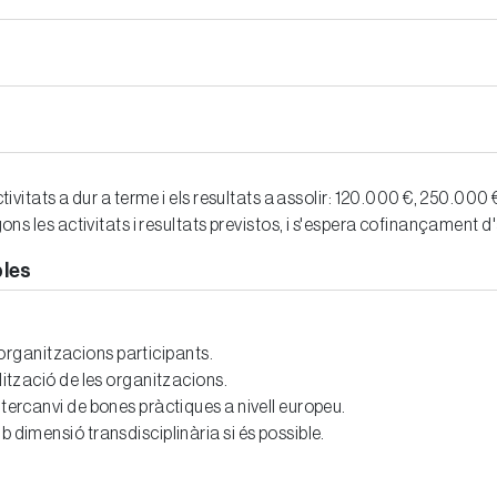
ctivitats a dur a terme i els resultats a assolir: 120.000 €, 250.000
gons les activitats i resultats previstos, i s'espera cofinançament d'
bles
es organitzacions participants.
lització de les organitzacions.
ntercanvi de bones pràctiques a nivell europeu.
b dimensió transdisciplinària si és possible.