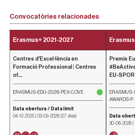
Convocatòries relacionades
Erasmus+ 2021-2027
Erasmus
Centres d'Excel·lència en
Premis Eu
Formació Professional | Centres
#BeActive
of…
EU-SPOR
ERASMUS-EDU-2026-PEX-COVE
ERASMUS-S
AWARDS-P
Data obertura / Data límit
04-12-2025 |
03-09-2026
(
27 dies
)
Data obert
30-06-2026 |