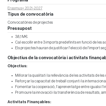
Programa
Erasmus+ 2021-2027
Tipus de convocatòria
Convocatòries de projectes
Pressupost
38,1 M€.
Cal escollir entre 3 imports predefinits en funció de les a
Els projectes hauran de justificar l'elecció de l'import se
Objectius de la convocatòria i activitats finança
Objectius:
Millorar la qualitat i la rellevància de les activitats de l
Reforçar la capacitat de treball conjunt i la internaciona
Fomentar la cooperació, l'aprenentatge entre iguals i l'i
Promoure la innovació i la transferència de resultats, am
Activitats Finançables: