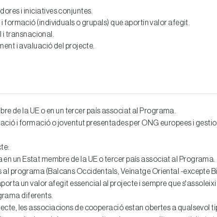
res i iniciatives conjuntes.
formació (individuals o grupals) que aportin valor afegit.
l i transnacional.
ent i avaluació del projecte.
re de la UE o en un tercer país associat al Programa.
ucació i formació o joventut presentades per ONG europees i gestio
te:
a en un Estat membre de la UE o tercer país associat al Programa.
ts al programa (Balcans Occidentals, Veïnatge Oriental -excepte Bi
ó aporta un valor afegit essencial al projecte i sempre que s'assolei
grama diferents.
ojecte, les associacions de cooperació estan obertes a qualsevol t