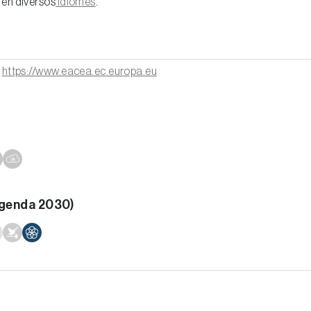
 en diversos
idiomes
.
:
https://www.eacea.ec.europa.eu
Agenda 2030)