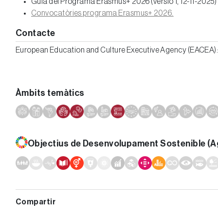
Guia del Programa Erasmus+ 2026 (versió 1, 12-11-2025)
Convocatòries programa Erasmus+ 2026.
Contacte
European Education and Culture Executive Agency (EACEA)
Àmbits temàtics
Objectius de Desenvolupament Sostenible (