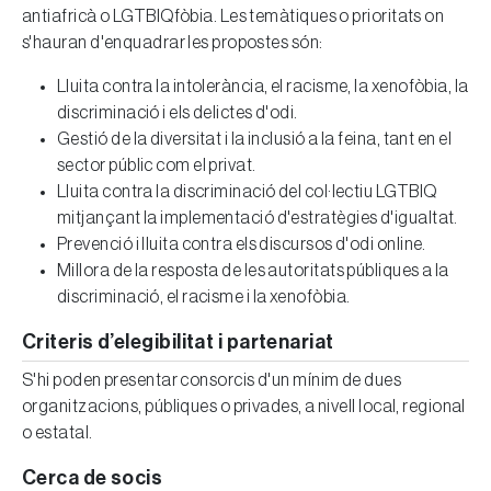
antiafricà o LGTBIQfòbia. Les temàtiques o prioritats on
s'hauran d'enquadrar les propostes són:
Lluita contra la intolerància, el racisme, la xenofòbia, la
discriminació i els delictes d'odi.
Gestió de la diversitat i la inclusió a la feina, tant en el
sector públic com el privat.
Lluita contra la discriminació del col·lectiu LGTBIQ
mitjançant la implementació d'estratègies d'igualtat.
Prevenció i lluita contra els discursos d'odi online.
Millora de la resposta de les autoritats públiques a la
discriminació, el racisme i la xenofòbia.
Criteris d’elegibilitat i partenariat
S'hi poden presentar consorcis d'un mínim de dues
organitzacions, públiques o privades, a nivell local, regional
o estatal.
Cerca de socis