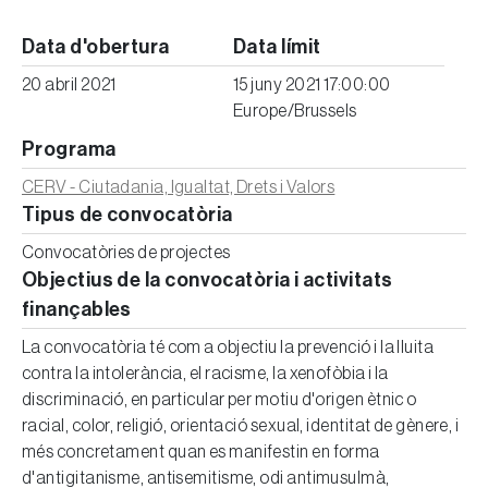
Data d'obertura
Data límit
20 abril 2021
15 juny 2021 17:00:00
Europe/Brussels
Programa
CERV - Ciutadania, Igualtat, Drets i Valors
Tipus de convocatòria
Convocatòries de projectes
Objectius de la convocatòria i activitats
finançables
La convocatòria té com a objectiu la prevenció i la lluita
contra la intolerància, el racisme, la xenofòbia i la
discriminació, en particular per motiu d'origen ètnic o
racial, color, religió, orientació sexual, identitat de gènere, i
més concretament quan es manifestin en forma
d'antigitanisme, antisemitisme, odi antimusulmà,