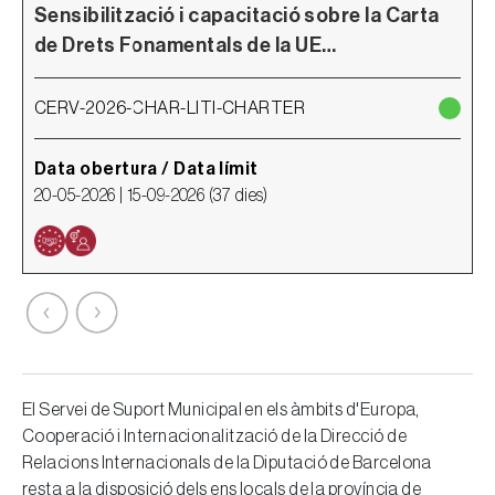
Sensibilització i capacitació sobre la Carta
P
de Drets Fonamentals de la UE…
P
CERV-2026-CHAR-LITI-CHARTER
C
Data obertura / Data límit
D
20-05-2026 |
15-09-2026
(
37 dies
)
2
El Servei de Suport Municipal en els àmbits d'Europa,
Cooperació i Internacionalització de la Direcció de
Relacions Internacionals de la Diputació de Barcelona
resta a la disposició dels ens locals de la província de