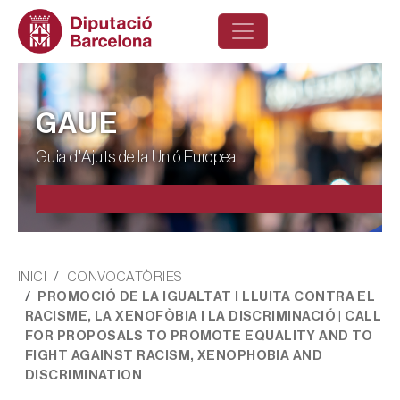
Vés al contingut
GAUE
Guia d'Ajuts de la Unió Europea
Fil d'ariadna
INICI
CONVOCATÒRIES
PROMOCIÓ DE LA IGUALTAT I LLUITA CONTRA EL
RACISME, LA XENOFÒBIA I LA DISCRIMINACIÓ | CALL
FOR PROPOSALS TO PROMOTE EQUALITY AND TO
FIGHT AGAINST RACISM, XENOPHOBIA AND
DISCRIMINATION