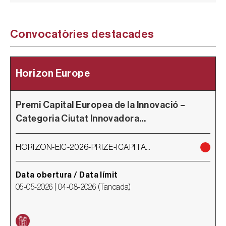
Convocatòries destacades
Horizon Europe
C
Premi Capital Europea de la Innovació –
A
Categoria Ciutat Innovadora…
HORIZON-EIC-2026-PRIZE-ICAPITA…
Data obertura / Data límit
05-05-2026 |
04-08-2026
(
Tancada
)
D
0