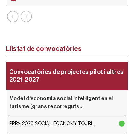
Llistat de convocatòries
Convocatòries de projectes pilot i altres
2021-2027
l
Model d'economia social intel·ligent en el
P
turisme (grans recorreguts…
PPPA-2026-SOCIAL-ECONOMY-TOURI…
L