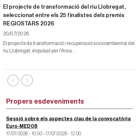
ao
El projecte de transformació del riu Llobregat,
O
seleccionat entre els 25 finalistes dels premis
‘
REGIOSTARS 2026
l
20/07/2026
0
El projecte de transformació i recuperació socioambiental del
L
riu Llobregat, impulsat per l'Àrea…
a
Propers esdeveniments
Sessió sobre els aspectes clau de la convocatòria
Euro-MED08
17/07/2026 - 10:00
-
17/07/2026 - 12:00