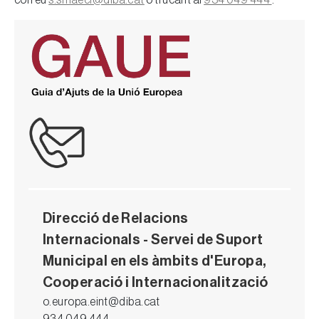
correu
s.smaeci@diba.cat
o trucant al
934 049 444
.
Direcció de Relacions
Internacionals - Servei de Suport
Municipal en els àmbits d'Europa,
Cooperació i Internacionalització
o.europa.eint@diba.cat
934 049 444