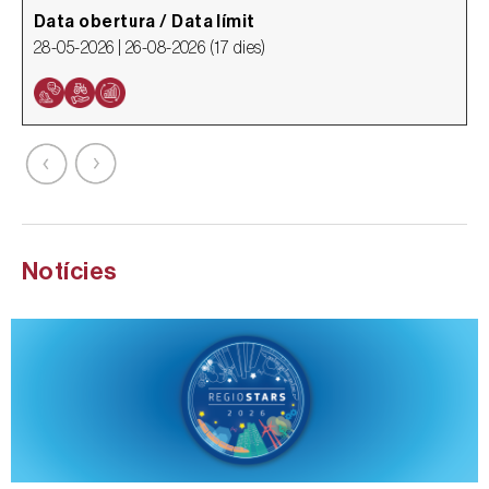
Data obertura / Data límit
D
28-05-2026 |
26-08-2026
(
17 dies
)
2
Notícies