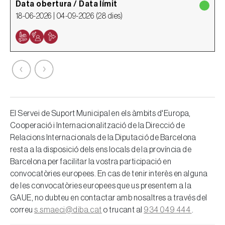
Data obertura / Data límit
D
18-06-2026 |
04-09-2026
(
28 dies
)
2
El Servei de Suport Municipal en els àmbits d'Europa,
Cooperació i Internacionalització de la Direcció de
Relacions Internacionals de la Diputació de Barcelona
resta a la disposició dels ens locals de la província de
Barcelona per facilitar la vostra participació en
convocatòries europees. En cas de tenir interès en alguna
de les convocatòries europees que us presentem a la
GAUE, no dubteu en contactar amb nosaltres a través del
correu
s.smaeci@diba.cat
o trucant al
934 049 444
.