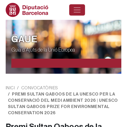
Vés al contingut
GAUE
Guia d'Ajuts de la Unió Europea
Fil d'ariadna
INICI
CONVOCATÒRIES
PREMI SULTAN QABOOS DE LA UNESCO PER LA
CONSERVACIÓ DEL MEDI AMBIENT 2026 | UNESCO
SULTAN QABOOS PRIZE FOR ENVIRONMENTAL
CONSERVATION 2026
Premi Sultan Qaboos de la