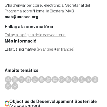
S'ha d'enviar per correu electrònic al Secretariat del
Programa sobre l'Home i la Biosfera (MAB):
mab@unesco.org
.
Enllaç a la convocatòria
Enllaç a la pàgina de la convocatòria
Més informació
Estatut i normativa (
en anglès
) (
en francès
)
Àmbits temàtics
Objectius de Desenvolupament Sostenible
(Agenda 2030)