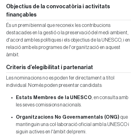
Objectius de la convocatòria i activitats
finançables
És un premi biennal que reconeix les contribucions
destacades en la gestió o la preservació del medi ambient,
d'acord amb les polítiques i els objectius de la UNESCO, i en
relació amb els programes de l'organització en aquest
àmbit.
Criteris d’elegibilitat i partenariat
Les nominacions no es poden fer directament a títol
individual. Només poden presentar candidats:
Estats Membres de la UNESCO
, en consulta amb
les seves comissions nacionals.
Organitzacions No Governamentals (ONG)
que
mantinguin una col·laboració oficial amb la UNESCO i
siguin actives en l'àmbit del premi.