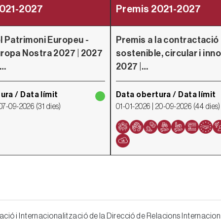
2021-2027
Premis 2021-2027
l Patrimoni Europeu -
Premis a la contractació
ropa Nostra 2027 | 2027
sostenible, circular i in
n…
2027 |…
ura / Data límit
Data obertura / Data límit
07-09-2026
(
31 dies
)
01-01-2026 |
20-09-2026
(
44 dies
)
ció i Internacionalització de la Direcció de Relacions Internaciona