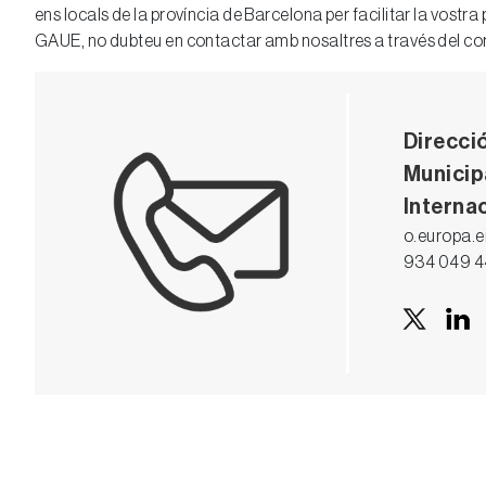
ens locals de la província de Barcelona per facilitar la vost
GAUE, no dubteu en contactar amb nosaltres a través del co
Direcció
Municip
Interna
o.europa.e
934 049 