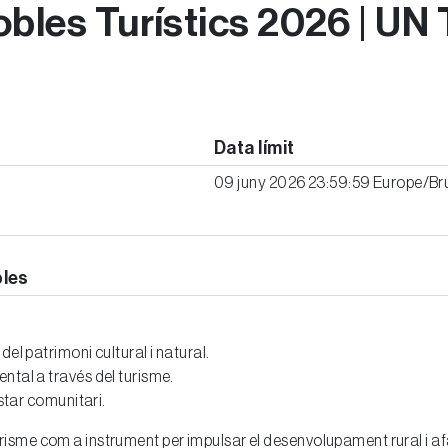
obles Turístics 2026 | UN
Data límit
09 juny 2026 23:59:59 Europe/Br
bles
el patrimoni cultural i natural.
ntal a través del turisme.
estar comunitari.
urisme com a instrument per impulsar el desenvolupament rural i afavo