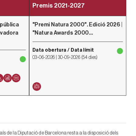
Premis 2021-2027
P
 pública
"Premi Natura 2000". Edició 2026 |
Pr
novadora
"Natura Awards 2000…
Pe
E
Data obertura / Data límit
03-06-2026 |
30-09-2026
(
54 dies
)
Da
11-
ls de la Diputació de Barcelona resta a la disposició dels