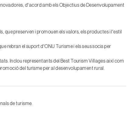
ues innovadores, d'acord amb els Objectius de Desenvolupament
, que preserven i promouen els valors, els productes i l'estil
 que rebran el suport d'ONU Turisme i els seus socis per
tats. Inclou representants del Best Tourism Villages així com
a promoció del turisme per al desenvolupament rural.
nals de turisme.