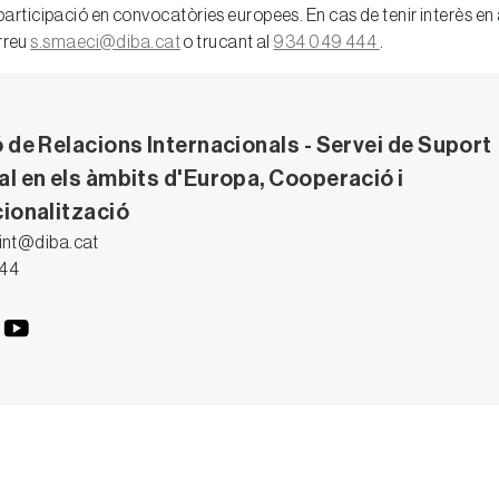
ra participació en convocatòries europees. En cas de tenir interès 
rreu
s.smaeci@diba.cat
o trucant al
934 049 444
.
 de Relacions Internacionals - Servei de Suport
al en els àmbits d'Europa, Cooperació i
cionalització
int@diba.cat
444