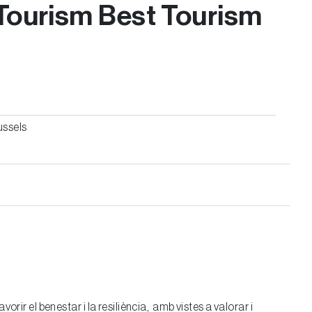
 Tourism Best Tourism
ussels
rir el benestar i la resiliència, amb vistes a valorar i