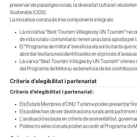
preservar els paisatges rurals, la diversitat cultural i els 
Sostenible (ODS).
La iniciativa consta de tres components integrals:
La iniciativa "Best Tourism Villages by UN Tourism" recone
de vida rurals i comunitaris i tenen una clara aposta per l
El "Programa de millora" beneficia els sol·licitants que n
abordar les llacunes identificades en el procés d'avaluac
La xarxa "Best Tourism Villages by UN Tourism" ofereix u
del Programa de Millora i es beneficia de les contribuci
Criteris d’elegibilitat i partenariat
Criteris d'elegibilitat i partenariat:
Els Estats Membres d'ONU Turisme poden presentar fins 
Els pobles han de ser destinacions rurals amb patrimoni c
L'avaluació es basa en criteris de sostenibilitat, govern
Pobles no seleccionats poden accedir al Programa de Mil