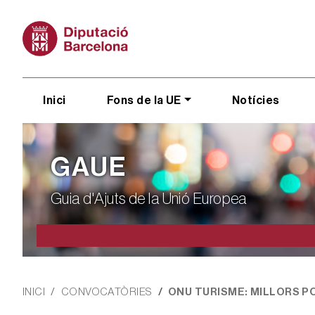
Vés al contingut
Main navigation
Inici
Fons de la UE
Notícies
GAUE
Guia d'Ajuts de la Unió Europea
Fil d'ariadna
INICI
CONVOCATÒRIES
ONU TURISME: MILLORS PO