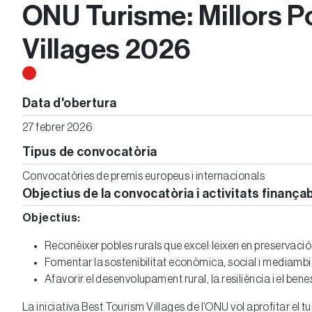
ONU Turisme: Millors P
Villages 2026
Data d'obertura
27 febrer 2026
Tipus de convocatòria
Convocatòries de premis europeus i internacionals
Objectius de la convocatòria i activitats finança
Objectius:
Reconèixer pobles rurals que excel·leixen en preservació d
Fomentar la sostenibilitat econòmica, social i mediambie
Afavorir el desenvolupament rural, la resiliència i el ben
La iniciativa Best Tourism Villages de l’ONU vol aprofitar el t