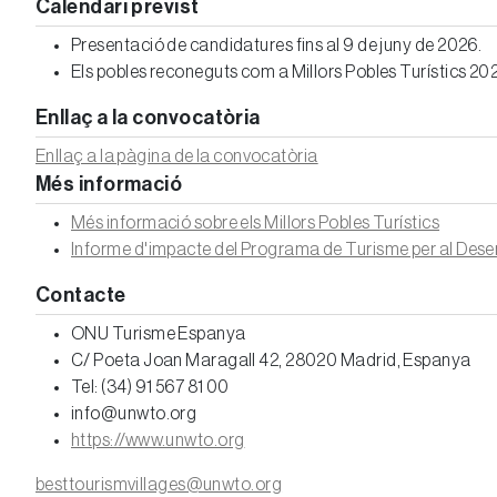
Calendari previst
Presentació de candidatures fins al 9 de juny de 2026.
Els pobles reconeguts com a Millors Pobles Turístics 2026
Enllaç a la convocatòria
Enllaç a la pàgina de la convocatòria
Més informació
Més informació sobre els Millors Pobles Turístics
Informe d'impacte del Programa de Turisme per al Des
Contacte
ONU Turisme Espanya
C/ Poeta Joan Maragall 42, 28020 Madrid, Espanya
Tel: (34) 91 567 81 00
info@unwto.org
https://www.unwto.org
besttourismvillages@unwto.org