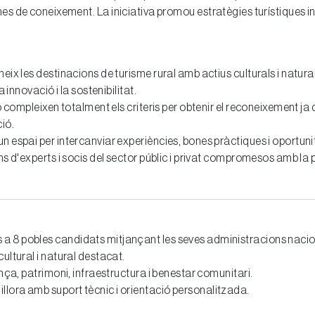
sistemes de coneixement. La iniciativa promou estratègies turístiq
ix les destinacions de turisme rural amb actius culturals i naturals
a innovació i la sostenibilitat.
o compleixen totalment els criteris per obtenir el reconeixement ja
ió.
n espai per intercanviar experiències, bones pràctiques i oportuni
ons d'experts i socis del sector públic i privat compromesos amb l
a 8 pobles candidats mitjançant les seves administracions nacio
ultural i natural destacat.
ança, patrimoni, infraestructura i benestar comunitari.
lora amb suport tècnic i orientació personalitzada.