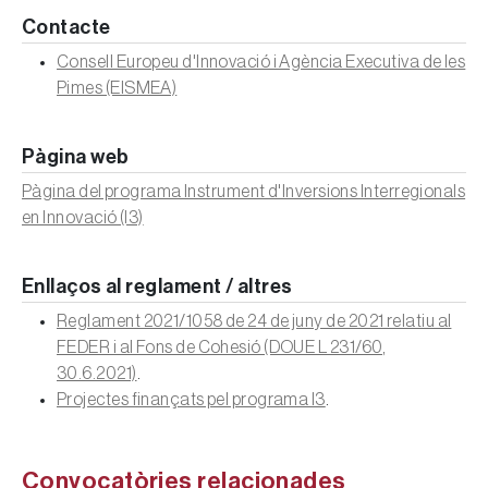
Contacte
Consell Europeu d'Innovació i Agència Executiva de les
Pimes (EISMEA)
Pàgina web
Pàgina del programa Instrument d'Inversions Interregionals
en Innovació (I3)
Enllaços al reglament / altres
Reglament 2021/1058 de 24 de juny de 2021 relatiu al
FEDER i al Fons de Cohesió (DOUE L 231/60,
30.6.2021)
.
Projectes finançats pel programa I3
.
Convocatòries relacionades