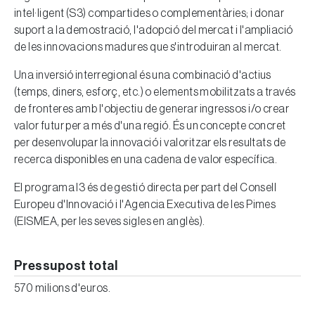
intel·ligent (S3) compartides o complementàries; i donar
suport a la demostració, l'adopció del mercat i l'ampliació
de les innovacions madures que s'introduiran al mercat.
Una inversió interregional és una combinació d'actius
(temps, diners, esforç, etc.) o elements mobilitzats a través
de fronteres amb l'objectiu de generar ingressos i/o crear
valor futur per a més d'una regió. És un concepte concret
per desenvolupar la innovació i valoritzar els resultats de
recerca disponibles en una cadena de valor específica.
El programa I3 és de gestió directa per part del Consell
Europeu d'Innovació i l'Agencia Executiva de les Pimes
(EISMEA, per les seves sigles en anglès).
Pressupost total
570 milions d'euros.