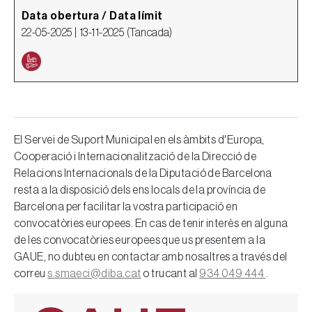
Data obertura / Data límit
22-05-2025 |
13-11-2025
(
Tancada
)
El Servei de Suport Municipal en els àmbits d'Europa,
Cooperació i Internacionalització de la Direcció de
Relacions Internacionals de la Diputació de Barcelona
resta a la disposició dels ens locals de la província de
Barcelona per facilitar la vostra participació en
convocatòries europees. En cas de tenir interès en alguna
de les convocatòries europees que us presentem a la
GAUE, no dubteu en contactar amb nosaltres a través del
correu
s.smaeci@diba.cat
o trucant al
934 049 444
.