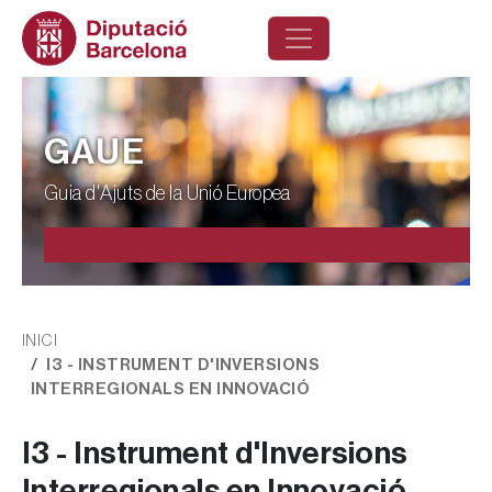
Vés al contingut
GAUE
Guia d'Ajuts de la Unió Europea
Fil d'ariadna
INICI
I3 - INSTRUMENT D'INVERSIONS
INTERREGIONALS EN INNOVACIÓ
I3 - Instrument d'Inversions
Interregionals en Innovació