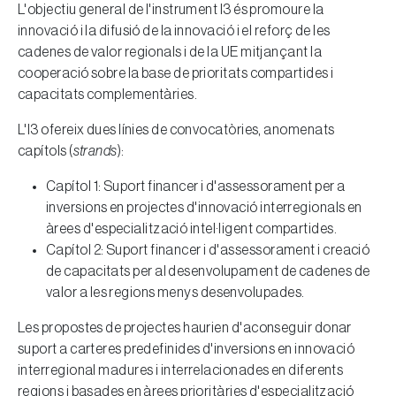
L'objectiu general de l'instrument I3 és promoure la
innovació i la difusió de la innovació i el reforç de les
cadenes de valor regionals i de la UE mitjançant la
cooperació sobre la base de prioritats compartides i
capacitats complementàries.
L'I3 ofereix dues línies de convocatòries, anomenats
capítols (
strands
):
Capítol 1: Suport financer i d'assessorament per a
inversions en projectes d'innovació interregionals en
àrees d'especialització intel·ligent compartides.
Capítol 2: Suport financer i d'assessorament i creació
de capacitats per al desenvolupament de cadenes de
valor a les regions menys desenvolupades.
Les propostes de projectes haurien d'aconseguir donar
suport a carteres predefinides d'inversions en innovació
interregional madures i interrelacionades en diferents
regions i basades en àrees prioritàries d'especialització