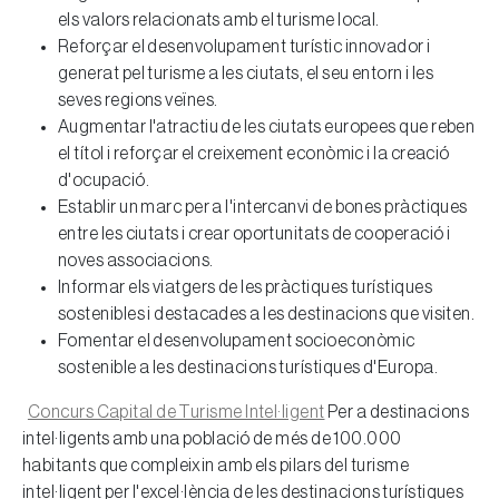
els valors relacionats amb el turisme local.
Reforçar el desenvolupament turístic innovador i
generat pel turisme a les ciutats, el seu entorn i les
seves regions veïnes.
Augmentar l'atractiu de les ciutats europees que reben
el títol i reforçar el creixement econòmic i la creació
d'ocupació.
Establir un marc per a l'intercanvi de bones pràctiques
entre les ciutats i crear oportunitats de cooperació i
noves associacions.
Informar els viatgers de les pràctiques turístiques
sostenibles i destacades a les destinacions que visiten.
Fomentar el desenvolupament socioeconòmic
sostenible a les destinacions turístiques d'Europa.
Concurs Capital de Turisme Intel·ligent
Per a destinacions
intel·ligents amb una població de més de 100.000
habitants que compleixin amb els pilars del turisme
intel·ligent per l'excel·lència de les destinacions turístiques