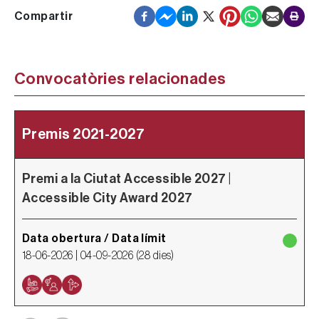
Convocatòries relacionades
Premis 2021-2027
Premi a la Ciutat Accessible 2027 |
P
Accessible City Award 2027
Data obertura / Data límit
D
18-06-2026 |
04-09-2026
(
28 dies
)
2