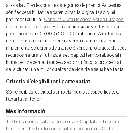
a tota la UE en les quatre categories de premis. Aquestes
són l'accessibilitat, la sosteniblitat, la digitalització i el
patrimoni cultural.
Concurs Ciutat Pionera Verda Europea
del Turisme Intel·ligent
Per a destinacions verdes amb una
població d'entre 25.000 i 100.000 habitants. Als efectes
del concurs, una ciutat pionera verda es una ciutat que
implementa solucions de transició verda, protegeix els seus
recursos naturals, i utiliza el seu capital territorial, social i
humà pel creixement del seu sector turístic, la prosperitat
de la ciutat i una millor qualitat de vida dels seus habitants.
Criteris d’elegibilitat i partenariat
Són elegibles les ciutats amb els requisits específicats a
l'apartat anterior.
Més informació
Text de la convocatòria del concurs Capital de Turisme
Intel·ligent
Text de la convocatòria del concurs Ciutat