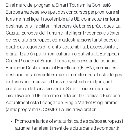
En el marc del programa Smart Tourism, la Comissió
Europea ha desenvolupat dos concursos per promoure el
turisme intel·ligent i sostenible a la UE, connectar i enfortir
destinacions i facilitar l'intercanvi de bones pràctiques. La
Capital Europea del Turisme Intel·ligent reconeix els èxits
de les ciutats europees com a destinacions turístiques en
quatre categories diferents: sostenibilitat, accessibilitat,
digitalització, i patrimoni cultural i creativitat. L'European
Green Pioneer of Smart Tourism, successor del concurs
European Destinations of Excellence (EDEN), premia les
destinacions més petites que han implementat estratègies
exitoses per impulsar el turisme sostenible mitjançant
pràctiques de transició verda. Smart Tourism és una
iniciativa de la UE implementada per la Comissió Europea.
Actualment està finançat pel Single Market Programme
(antic programa COSME). La iniciativa pretén:
Promoure la rica oferta turística dels països europeus i
augmentar el sentiment dels ciutadans de compartir