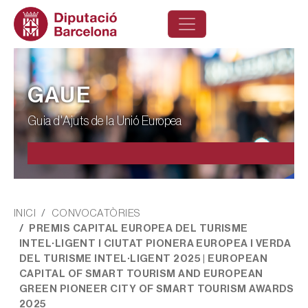
Vés al contingut
GAUE
Guia d'Ajuts de la Unió Europea
Fil d'ariadna
INICI
CONVOCATÒRIES
PREMIS CAPITAL EUROPEA DEL TURISME
INTEL·LIGENT I CIUTAT PIONERA EUROPEA I VERDA
DEL TURISME INTEL·LIGENT 2025 | EUROPEAN
CAPITAL OF SMART TOURISM AND EUROPEAN
GREEN PIONEER CITY OF SMART TOURISM AWARDS
2025