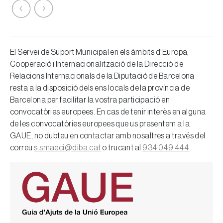
El Servei de Suport Municipal en els àmbits d'Europa,
Cooperació i Internacionalització de la Direcció de
Relacions Internacionals de la Diputació de Barcelona
resta a la disposició dels ens locals de la província de
Barcelona per facilitar la vostra participació en
convocatòries europees. En cas de tenir interès en alguna
de les convocatòries europees que us presentem a la
GAUE, no dubteu en contactar amb nosaltres a través del
correu
s.smaeci@diba.cat
o trucant al
934 049 444
.