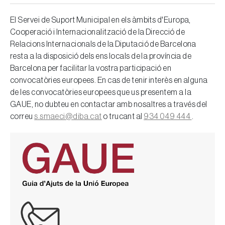
El Servei de Suport Municipal en els àmbits d'Europa,
Cooperació i Internacionalització de la Direcció de
Relacions Internacionals de la Diputació de Barcelona
resta a la disposició dels ens locals de la província de
Barcelona per facilitar la vostra participació en
convocatòries europees. En cas de tenir interès en alguna
de les convocatòries europees que us presentem a la
GAUE, no dubteu en contactar amb nosaltres a través del
correu
s.smaeci@diba.cat
o trucant al
934 049 444
.