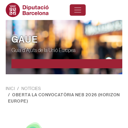
Vés al contingut
GAUE
Guia d'Ajuts de la Unió Europea
Fil d'ariadna
INICI
NOTÍCIES
OBERTA LA CONVOCATÒRIA NEB 2026 (HORIZON
EUROPE)