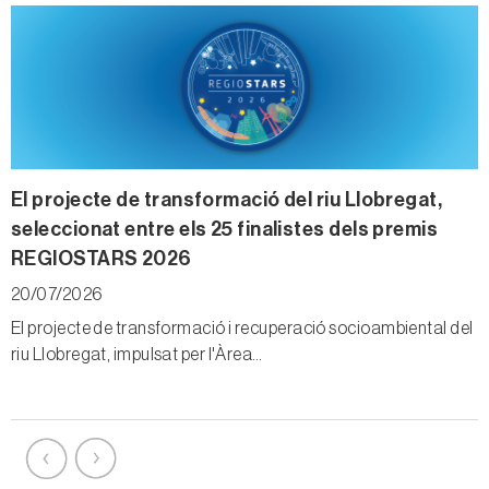
ao
El projecte de transformació del riu Llobregat,
O
seleccionat entre els 25 finalistes dels premis
‘
REGIOSTARS 2026
l
20/07/2026
0
El projecte de transformació i recuperació socioambiental del
L
riu Llobregat, impulsat per l'Àrea…
a