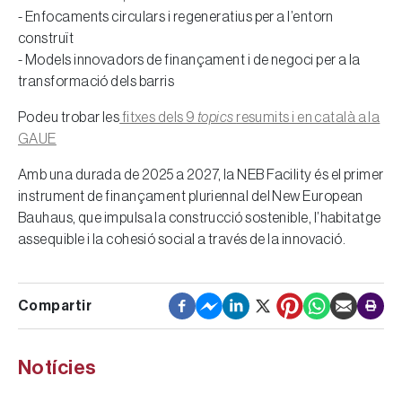
- Enfocaments circulars i regeneratius per a l’entorn
construït
- Models innovadors de finançament i de negoci per a la
transformació dels barris
Podeu trobar les
fitxes dels 9
topics
resumits i en català a la
GAUE
Amb una durada de 2025 a 2027, la NEB Facility és el primer
instrument de finançament pluriennal del New European
Bauhaus, que impulsa la construcció sostenible, l’habitatge
assequible i la cohesió social a través de la innovació.
Notícies