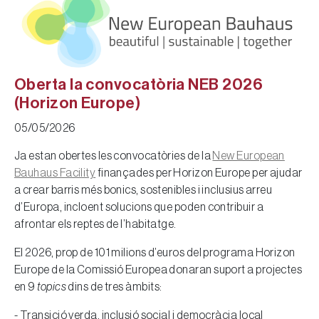
Oberta la convocatòria NEB 2026
(Horizon Europe)
05/05/2026
Ja estan obertes les convocatòries de la
New European
Bauhaus Facility
finançades per Horizon Europe per ajudar
a crear barris més bonics, sostenibles i inclusius arreu
d’Europa, incloent solucions que poden contribuir a
afrontar els reptes de l’habitatge.
El 2026, prop de 101 milions d’euros del programa Horizon
Europe de la Comissió Europea donaran suport a projectes
en 9
topics
dins de tres àmbits:
- Transició verda, inclusió social i democràcia local