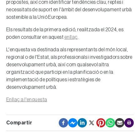
propostes, així com identificar tendències clau, reptes i
necessitats de suport en l'àmbit del desenvolupament urbà
sostenible a la Unió Europea.
Els resultats de la primera edició, realitzada el 2024, es
poden consultar en aquest
enllaç
.
L'enquesta va destinada als representants del món local,
regional o de l'Estat, als professionals i investigadors sobre
desenvolupament urbà, així com qualsevol altra
organització que participi en la planificació o en la
implementació de polítiques i estratègies de
desenvolupament urbà.
Enllaç a l'enquesta