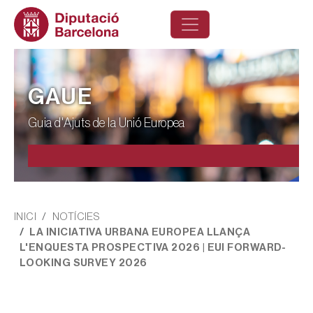
Vés al contingut
GAUE
Guia d'Ajuts de la Unió Europea
Fil d'ariadna
INICI
NOTÍCIES
LA INICIATIVA URBANA EUROPEA LLANÇA
L'ENQUESTA PROSPECTIVA 2026 | EUI FORWARD-
LOOKING SURVEY 2026