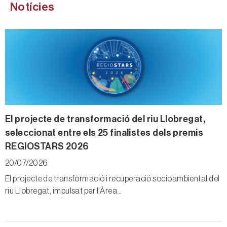
Notícies
ao
El projecte de transformació del riu Llobregat,
O
seleccionat entre els 25 finalistes dels premis
‘
REGIOSTARS 2026
l
20/07/2026
0
El projecte de transformació i recuperació socioambiental del
L
riu Llobregat, impulsat per l'Àrea…
a