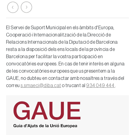
El Servei de Suport Municipal en els àmbits d'Europa,
Cooperació i Internacionalització de la Direcció de
Relacions Internacionals de la Diputació de Barcelona
resta a la disposició dels ens locals de la província de
Barcelona per facilitar la vostra participació en
convocatòries europees. En cas de tenir interès en alguna
de les convocatòries europees que us presentem a la
GAUE, no dubteu en contactar amb nosaltres a través del
correu
s.smaeci@diba.cat
o trucant al
934 049 444
.