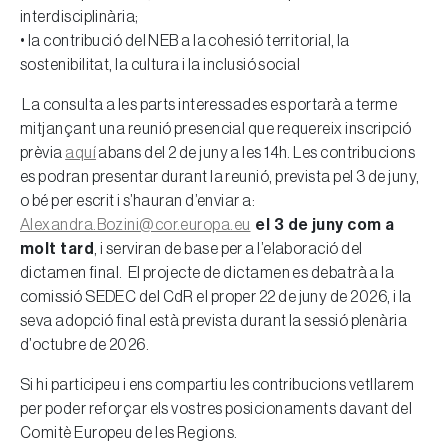
interdisciplinària;
• la contribució del NEB a la cohesió territorial, la
sostenibilitat, la cultura i la inclusió social
La consulta a les parts interessades es portarà a terme
mitjançant una reunió presencial que requereix inscripció
prèvia
aquí
abans del 2 de juny a les 14h. Les contribucions
es podran presentar durant la reunió, prevista pel 3 de juny,
o bé per escrit i s’hauran d’enviar a:
Alexandra.Bozini@cor.europa.eu
el 3 de juny com a
molt tard
, i serviran de base per a l’elaboració del
dictamen final. El projecte de dictamen es debatrà a la
comissió SEDEC del CdR el proper 22 de juny de 2026, i la
seva adopció final està prevista durant la sessió plenària
d’octubre de 2026.
Si hi participeu i ens compartiu les contribucions vetllarem
per poder reforçar els vostres posicionaments davant del
Comitè Europeu de les Regions.