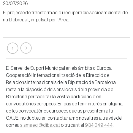
20/07/2026
0
El projecte de transformació i recuperació socioambiental del
L
riu Llobregat, impulsat per l'Àrea…
a
El Servei de Suport Municipal en els àmbits d'Europa,
Cooperació i Internacionalització de la Direcció de
Relacions Internacionals de la Diputació de Barcelona
resta a la disposició dels ens locals de la província de
Barcelona per facilitar la vostra participació en
convocatòries europees. En cas de tenir interès en alguna
de les convocatòries europees que us presentem a la
GAUE, no dubteu en contactar amb nosaltres a través del
correu
s.smaeci@diba.cat
o trucant al
934 049 444
.