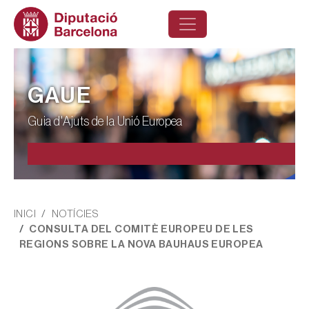
Vés al contingut
GAUE
Guia d'Ajuts de la Unió Europea
Fil d'ariadna
INICI
NOTÍCIES
CONSULTA DEL COMITÈ EUROPEU DE LES
REGIONS SOBRE LA NOVA BAUHAUS EUROPEA