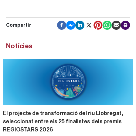
Notícies
ao
El projecte de transformació del riu Llobregat,
O
seleccionat entre els 25 finalistes dels premis
‘
REGIOSTARS 2026
l