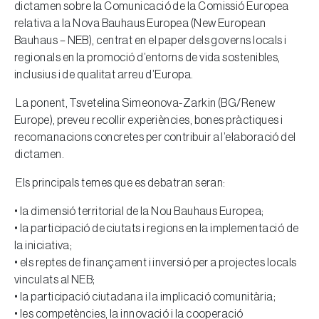
dictamen sobre la Comunicació de la Comissió Europea
relativa a la Nova Bauhaus Europea (New European
Bauhaus – NEB), centrat en el paper dels governs locals i
regionals en la promoció d’entorns de vida sostenibles,
inclusius i de qualitat arreu d’Europa.
La ponent, Tsvetelina Simeonova-Zarkin (BG/Renew
Europe), preveu recollir experiències, bones pràctiques i
recomanacions concretes per contribuir a l’elaboració del
dictamen.
Els principals temes que es debatran seran:
• la dimensió territorial de la Nou Bauhaus Europea;
• la participació de ciutats i regions en la implementació de
la iniciativa;
• els reptes de finançament i inversió per a projectes locals
vinculats al NEB;
• la participació ciutadana i la implicació comunitària;
• les competències, la innovació i la cooperació