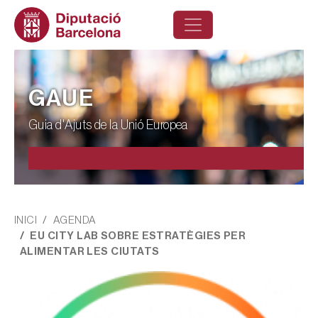
Vés al contingut
GAUE
Guia d'Ajuts de la Unió Europea
Fil d'ariadna
INICI
AGENDA
EU CITY LAB SOBRE ESTRATÈGIES PER
ALIMENTAR LES CIUTATS