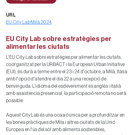
URL
EU City Lab Milà 2024
EU City Lab sobre estratègies per
alimentar les ciutats
L'EU City Lab sobre estratègies per alimentar les ciutats,
coorganitzat per la URBACT i la European Urban Initiative
(EUI), és durà a terme entre el 23 i 24 d'octubre, a Milà, Itàlia
amb l'opció d'atendre el dia 22 a una recepció de
benvinguda. L'idioma del esdeveniment és anglès i italià
amb assistència presencial, la participació remota no serà
possible.
Aquest City Lab és una ocasió única per a profunditzar en
les bones pràctiques de Mila i altres ciutats de la Unió
Europea en l'ús del sòl amb aliments sostenibles,