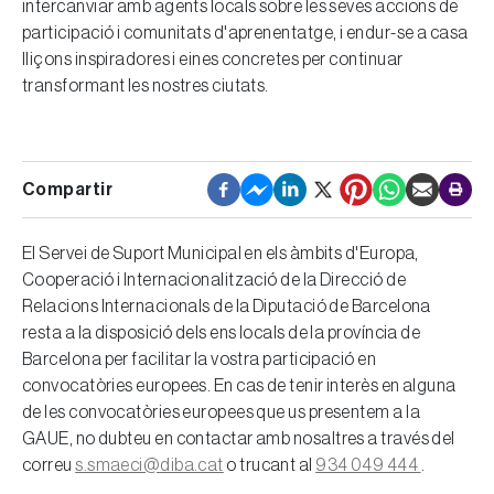
intercanviar amb agents locals sobre les seves accions de
participació i comunitats d'aprenentatge, i endur-se a casa
lliçons inspiradores i eines concretes per continuar
transformant les nostres ciutats.
El Servei de Suport Municipal en els àmbits d'Europa,
Cooperació i Internacionalització de la Direcció de
Relacions Internacionals de la Diputació de Barcelona
resta a la disposició dels ens locals de la província de
Barcelona per facilitar la vostra participació en
convocatòries europees. En cas de tenir interès en alguna
de les convocatòries europees que us presentem a la
GAUE, no dubteu en contactar amb nosaltres a través del
correu
s.smaeci@diba.cat
o trucant al
934 049 444
.